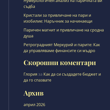
Нумерологичен анализ на паричната ви
съдба
Кристали за привличане на пари и
изобилие: Наръчник за начинаещи
Паричен магнит и привличане на сродна
душа
Ретроградният Меркурий и парите: Как
да управляваме финансите си мъдро
Скорошни коментари
Глория
за
Как да си създадете бюджет и
да го спазвате
Архив
април 2026