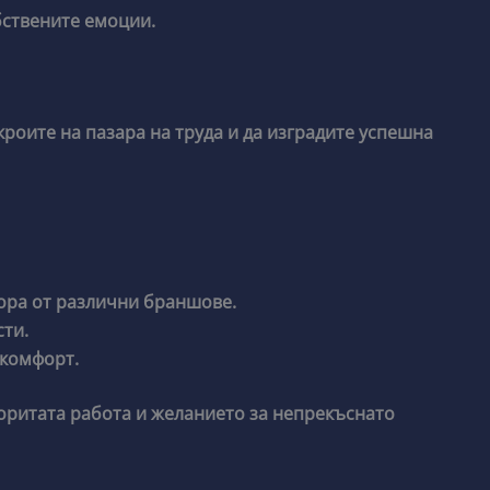
бствените емоции.
кроите на пазара на труда и да изградите успешна
хора от различни браншове.
ти.
 комфорт.
поритата работа и желанието за непрекъснато