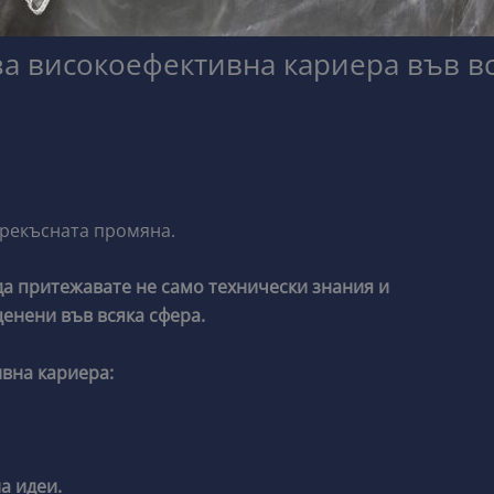
за високоефективна кариера във в
прекъсната промяна.
да притежавате не само технически знания и
ценени във всяка сфера.
ивна кариера:
а идеи.