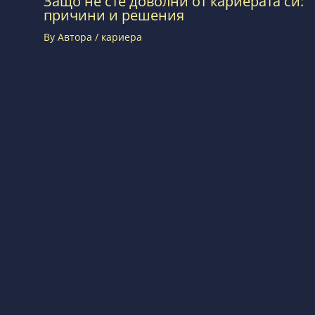
Защо не сте доволни от кариерата си:
причини и решения
By
Автора
/
кариера