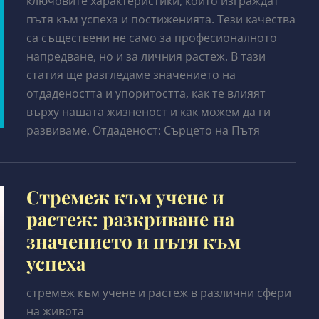
ключовите характеристики, които изграждат
пътя към успеха и постиженията. Тези качества
са съществени не само за професионалното
напредване, но и за личния растеж. В тази
статия ще разгледаме значението на
отдадеността и упоритостта, как те влияят
върху нашата жизненост и как можем да ги
развиваме. Отдаденост: Сърцето на Пътя
Стремеж към учене и
растеж: разкриване на
значението и пътя към
успеха
стремеж към учене и растеж в различни сфери
на живота