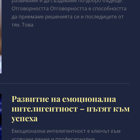
развиваме и да създаваме по-добро бъдеще.
Отговорността Отговорността е способността
да приемаме решенията си и последиците от
тях. Това
Развитие на емоционална
интелигентност – пътят към
успеха
Емоционална интелигентност е ключът към
успешни лични и професионални