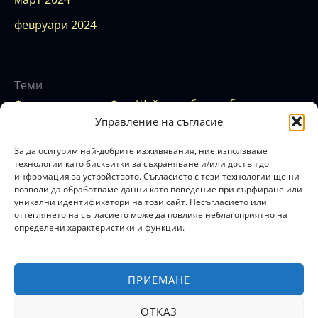
февруари 2024
Теми
бюджет
аура
Финансова карма
Фън Шуй
баланс
енергия
Управление на съгласие
езотерика
вибрация
егоизъм
закон
емоции
зодиак
изобилие
здраве
за привличане
зодия
За да осигурим най-добрите изживявания, ние използваме
кариера
креативност
карма
книги
концентрация
технологии като бисквитки за съхраняване и/или достъп до
информация за устройството. Съгласието с тези технологии ще ни
любов
мистика
луна
магия
мислене
музика
позволи да обработваме данни като поведение при сърфиране или
пари
нумерология
просперитет
продуктвност
уникални идентификатори на този сайт. Несъгласието или
оттеглянето на съгласието може да повлияе неблагоприятно на
психология
растеж
ритуал
рекалсация
релаксинг
определени характеристики и функции.
самоусъвършенстване
ритуали
сродна душа
стрес
успех
финанси
съвети
тайни
финансова свобода
цветове
ПРИЕМАНЕ
F
I
ОТКАЗ