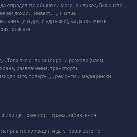
 да определите общия си месечен доход. Включете
ични доходи, инвестиции и т.н.
лед данъци и други удръжки), за да получите
 разполагате.
ди. Това включва фиксирани разходи (наем,
храна, развлечения, транспорт).
азходи като подаръци, ремонти и медицински
: жилище, транспорт, храна, забавления,
 направите корекции и да управлявате по-