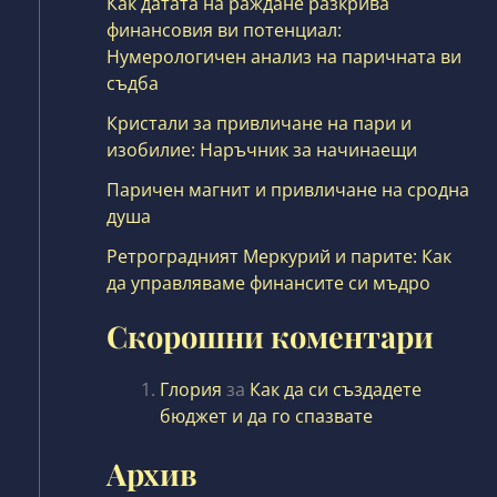
Как датата на раждане разкрива
финансовия ви потенциал:
Нумерологичен анализ на паричната ви
съдба
Кристали за привличане на пари и
изобилие: Наръчник за начинаещи
Паричен магнит и привличане на сродна
душа
Ретроградният Меркурий и парите: Как
да управляваме финансите си мъдро
Скорошни коментари
Глория
за
Как да си създадете
бюджет и да го спазвате
Архив