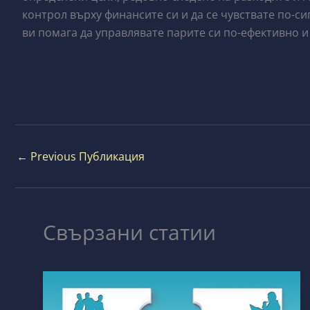
контрол върху финансите си и да се чувствате по-с
ви помага да управлявате парите си по-ефективно и
←
Previous Публикация
Свързани статии