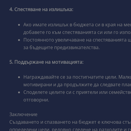
4. Спестяване на излишъка:
Ако имате излишък в бюджета си в края на мес
добавете го към спестяванията си или го изпо
Постоянното увеличаване на спестяванията ще
за бъдещите предизвикателства.
5. Поддържане на мотивацията:
Награждавайте се за постигнатите цели. Малк
мотивирани и да продължите да следвате план
Споделете целите си с приятели или семейство
отговорни.
Заключение
Създаването и спазването на бюджет е ключова стъп
определени цели, редовно следене на разходите и г