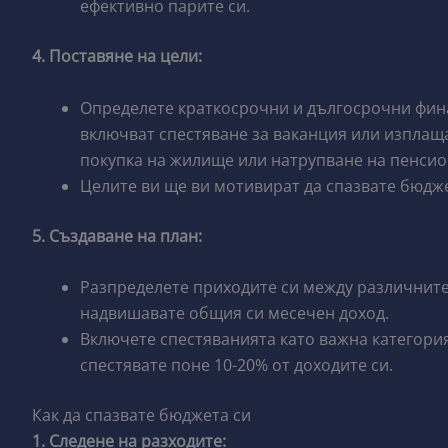
ефективно парите си.
4. Поставяне на цели:
Определете краткосрочни и дългосрочни фина
включват спестяване за ваканция или изплаща
покупка на жилище или натрупване на пенсио
Целите ви ще ви мотивират да спазвате бюдж
5. Създаване на план:
Разпределете приходите си между различните 
надвишавате общия си месечен доход.
Включете спестяванията като важна категория
спестявате поне 10-20% от доходите си.
Как да спазвате бюджета си
1. Следене на разходите: