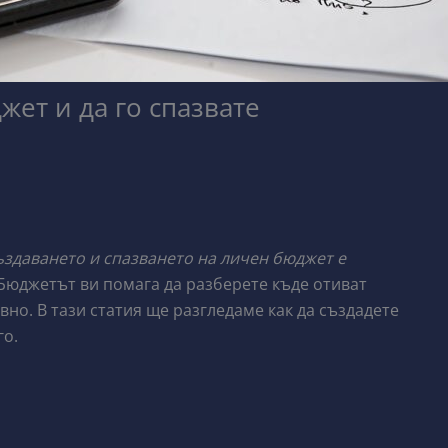
жет и да го спазвате
ъздаването и спазването на личен бюджет е
Бюджетът ви помага да разберете къде отиват
вно. В тази статия ще разгледаме как да създадете
го.