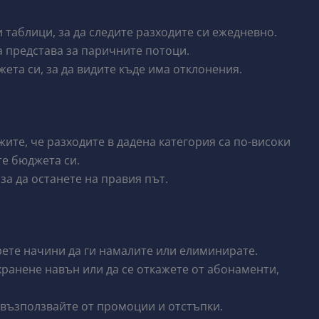
таблици, за да следите разходите си ежедневно.
а представа за паричните потоци.
ета си, за да видите къде има отклонения.
ите, че разходите в дадена категория са по-високи
те бюджета си.
за да останете на правия път.
ете начини да ги намалите или елиминирате.
ранене навън или да се откажете от абонаменти,
 възползвайте от промоции и отстъпки.