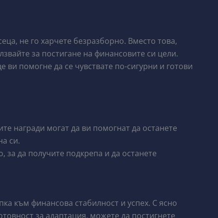
еца, не го харчете безразборно. Вместо това,
лзвайте за постигане на финансовите си цели.
 ви помогне да се чувствате по-сигурни и готови
ите награди могат да ви помогнат да останете
а си.
, за да получите подкрепа и да останете
ка към финансова стабилност и успех. С ясно
отовност за адаптация, можете да постигнете