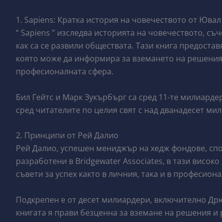
1. Sapiens: Кратка история на човечеството от Юва
“ Sapiens ” изследва историята на човечеството, съ
как са се развили обществата. Тази книга предоста
която може да информира за вземането на решения и
професионалната сфера.
Бил Гейтс и Марк Зукърбърг са сред 11-те милиардер
сред читателите по целия свят с над дванадесет ми
2. Принципи от Рей Далио
Рей Далио, успешен мениджър на хедж фондове, сп
разработени в Bridgewater Associates, в тази висок
съвети за успех както в личния, така и в професион
Подкрепен е от десет милиардери, включително Дрю
книгата я прави безценна за вземане на решения и