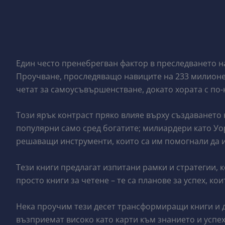
Един често пренебрегван фактор в преследването на 
Проучване, проследяващо навиците на 233 милионер
четат за самоусъвършенстване, докато хората с по-
Този ярък контраст пряко влияе върху създаването 
популярни само сред богатите; милиардери като Уор
решаващи инструменти, които са им помогнали да и
Тези книги предлагат изпитани рамки и стратегии, к
просто книги за четене – те са планове за успех, ко
Нека проучим тези десет трансформиращи книги и д
възприемат високо като карти към знанието и успех