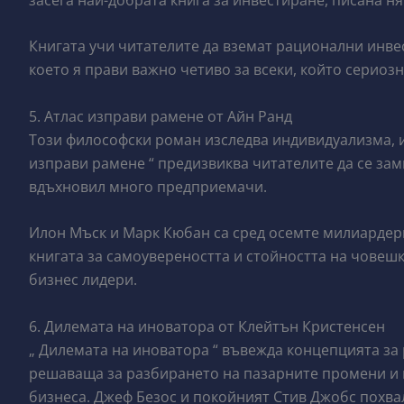
Книгата учи читателите да вземат рационални инве
което я прави важно четиво за всеки, който сериозн
5. Атлас изправи рамене от Айн Ранд
Този философски роман изследва индивидуализма, и
изправи рамене “ предизвиква читателите да се зам
вдъхновил много предприемачи.
Илон Мъск и Марк Кюбан са сред осемте милиардери
книгата за самоувереността и стойността на човеш
бизнес лидери.
6. Дилемата на иноватора от Клейтън Кристенсен
„ Дилемата на иноватора “ въвежда концепцията за
решаваща за разбирането на пазарните промени и
бизнеса. Джеф Безос и покойният Стив Джобс похвал