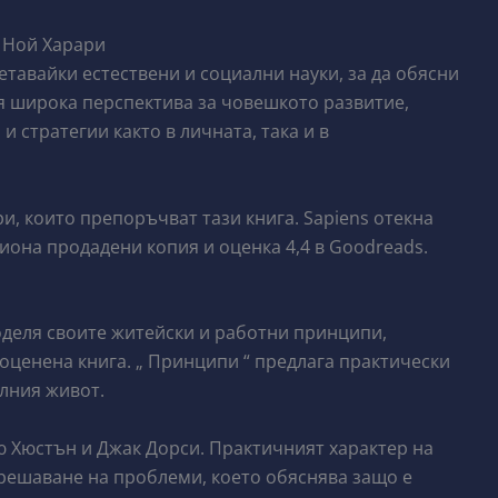
л Ной Харари
четавайки естествени и социални науки, за да обясни
вя широка перспектива за човешкото развитие,
 стратегии както в личната, така и в
и, които препоръчват тази книга. Sapiens отекна
лиона продадени копия и оценка 4,4 в Goodreads.
оделя своите житейски и работни принципи,
о оценена книга. „ Принципи “ предлага практически
алния живот.
 Хюстън и Джак Дорси. Практичният характер на
 решаване на проблеми, което обяснява защо е