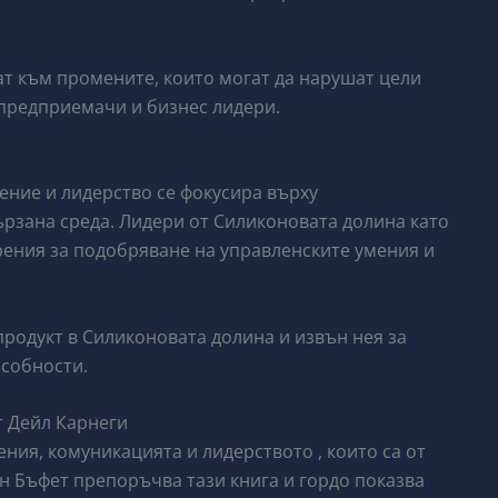
ат към промените, които могат да нарушат цели
 предприемачи и бизнес лидери.
ение и лидерство се фокусира върху
рзана среда. Лидери от Силиконовата долина като
рения за подобряване на управленските умения и
 продукт в Силиконовата долина и извън нея за
особности.
т Дейл Карнеги
ния, комуникацията и лидерството , които са от
н Бъфет препоръчва тази книга и гордо показва