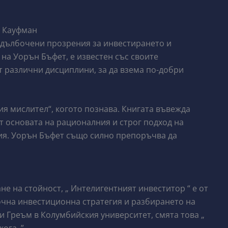
. Кауфман
адълбочени прозрения за инвестирането и
на Уорън Бъфет, е известен със своите
 различни дисциплини, за да взема по-добри
я мислител“, когото познава. Книгата въвежда
 основата на рационалния и строг подход на
ия. Уорън Бъфет също силно препоръчва да
е на стойност, „ Интелигентният инвеститор “ е от
чна инвестиционна стратегия и разбирането на
и Греъм в Колумбийския университет, смята това „
ога. ”