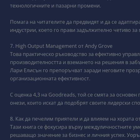
технологичните и пазарни промени.
Помага на читателите да предвидят и да се адаптир
индустрии, което го прави задължително четиво за
7. High Output Management от Andy Grove
Това практическо ръководство за ефективно управл
производителността и вземането на решения в забъ
Лари Елисън го препоръчват заради неговите проз
организационната ефективност.
С оценка 4,3 на Goodreads, той се смята за основен
онези, които искат да подобрят своите лидерски сп
8. Как да печелим приятели и да влияем на хората о
Тази книга се фокусира върху междуличностните уме
решаващо значение за бизнес и личния успех. Уоръ