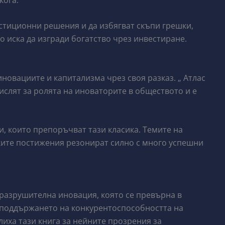
стиционни решения и да избягват скъпи грешки,
о иска да изгради богатство чрез инвестиране.
новациите и капитализма чрез своя разказ. „ Атлас
ислят за ролята на иноваторите в обществото и е
, които препоръчват тази класика. Темите на
ките постижения резонират силно с много успешни
 разрушителна иновация, която се превърна в
 поддържането на конкурентоспособността на
иха тази книга за нейните прозрения за