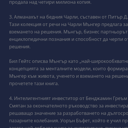
продала над четири милиона копия.
3. Алманахът на бедния Чарли, съставен от Питър Д
Тази колекция от речи на Чарли Мънгер предлага з
вземането на решения. Мънгър, бизнес партньорът 
енциклопедични познания и способност да черпи от
решения.
Бил Гейтс описва Мънгър като „най-широкообхватни
концепцията за менталните модели, които формират
Мънгер към живота, ученето и вземането на решен
прочетете тази книга.
4. Интелигентният инвеститор от Бенджамин Греъм
Смятан за окончателното ръководство за инвестиран
решаващо значение за разработването на дългосро
пазарните колебания. Уорън Бъфет, който е учил пр
засега най-добрата книга за инвестиране, писана няк