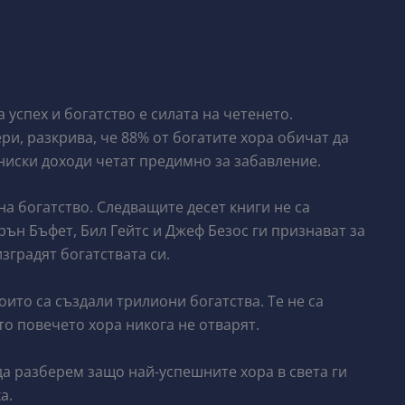
успех и богатство е силата на четенето.
и, разкрива, че 88% от богатите хора обичат да
ниски доходи четат предимно за забавление.
на богатство. Следващите десет книги не са
ън Бъфет, Бил Гейтс и Джеф Безос ги признават за
зградят богатствата си.
оито са създали трилиони богатства. Те не са
ито повечето хора никога не отварят.
а разберем защо най-успешните хора в света ги
а.