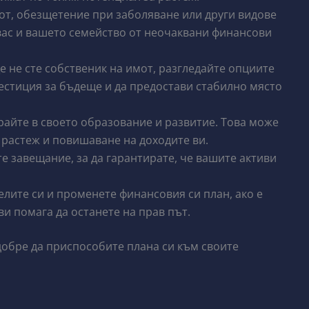
от, обезщетение при заболяване или други видове
 вас и вашето семейство от неочаквани финансови
е не сте собственик на имот, разгледайте опциите
естиция за бъдеще и да предостави стабилно място
айте в своето образование и развитие. Това може
растеж и повишаване на доходите ви.
е завещание, за да гарантирате, че вашите активи
лите си и променете финансовия си план, ако е
и помага да останете на прав път.
добре да приспособите плана си към своите