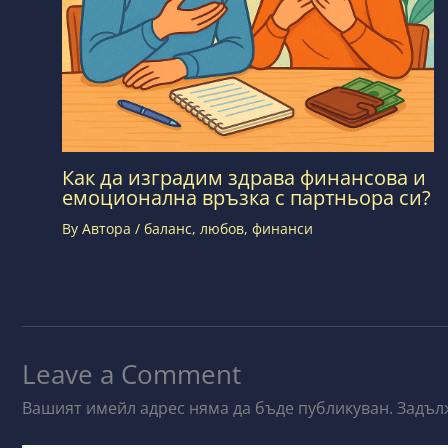
Как да изградим здрава финансова и
емоционална връзка с партньора си?
By
Автора
/
баланс
,
любов
,
финанси
Leave a Comment
Вашият имейл адрес няма да бъде публикуван.
Задъл