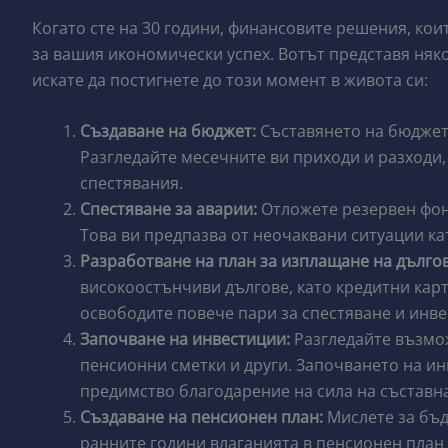
Когато сте на 30 години, финансовите решения, кои
за вашия икономически успех. Вотът представя няк
искате да постигнете до този момент в живота си:
Създаване на бюджет:
Съставянето на бюджет 
Разгледайте месечните ви приходи и разходи
спестявания.
Спестяване за аварии:
Отложете резервен фонд
Това ви предпазва от неочаквани ситуации ка
Разработване на план за изплащане на дългов
високоостънчиви дългове, като кредитни карт
освободите повече пари за спестяване и инве
Започване на инвестиции:
Разгледайте възмож
пенсионни сметки и други. Започването на ин
предимство благодарение на сила на съставна
Създаване на пенсионен план:
Мислете за бъд
ранните години влаганията в пенсионен план 