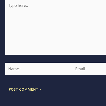
Type
here..
Name*
Email*