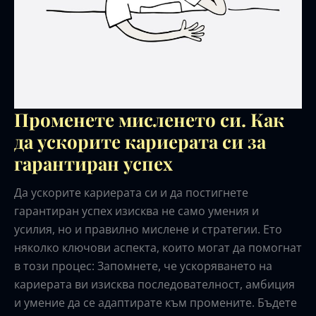
Променете мисленето си. Как
да ускорите кариерата си за
гарантиран успех
Да ускорите кариерата си и да постигнете
гарантиран успех изисква не само умения и
усилия, но и правилно мислене и стратегии. Ето
няколко ключови аспекта, които могат да помогнат
в този процес: Запомнете, че ускоряването на
кариерата ви изисква последователност, амбиция
и умение да се адаптирате към промените. Бъдете