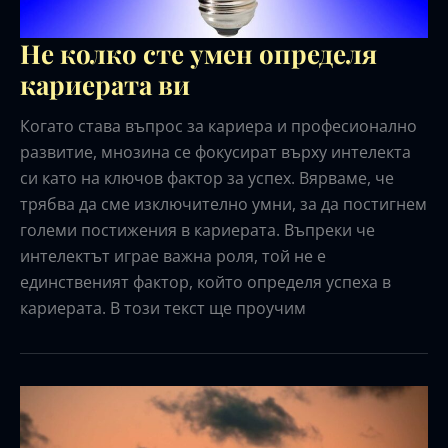
Не колко сте умен определя
кариерата ви
Когато става въпрос за кариера и професионално
развитие, мнозина се фокусират върху интелекта
си като на ключов фактор за успех. Вярваме, че
трябва да сме изключително умни, за да постигнем
големи постижения в кариерата. Въпреки че
интелектът играе важна роля, той не е
единственият фактор, който определя успеха в
кариерата. В този текст ще проучим