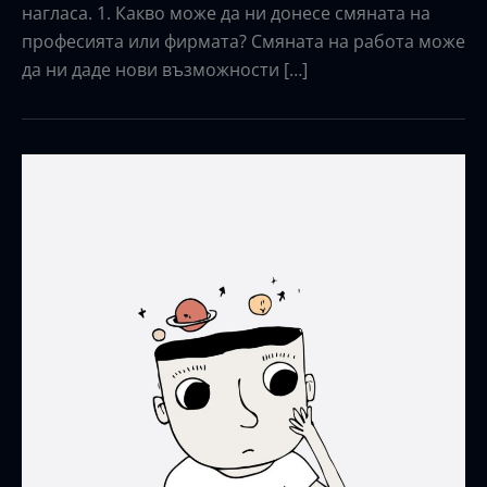
нагласа. 1. Какво може да ни донесе смяната на
професията или фирмата? Смяната на работа може
да ни даде нови възможности […]