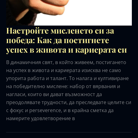
Настройте мисленето си за
победа: Как да постигнете
успех в живота и кариерата си
В динамичния свят, в който живеем, постигането
на успех в живота и кариерата изисква не само
упорита работа и талант. То налага и култивиране
на победително мислене: набор от вярвания и
нагласи, които ви дават възможност да
преодолявате трудности, да преследвате целите си
с фокус и perseverence, и в крайна сметка да
намерите удовлетворение в