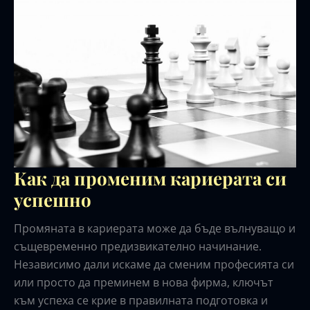
Как да променим кариерата си
успешно
Промяната в кариерата може да бъде вълнуващо и
същевременно предизвикателно начинание.
Независимо дали искаме да сменим професията си
или просто да преминем в нова фирма, ключът
към успеха се крие в правилната подготовка и