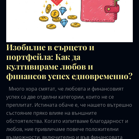
Изобилие в сърцето и
портфейла: Как да
култивираме любов и
финансов успех едновременно?
Много хора смятат, че любовта и финансовият
успех са две отделни категории, които не се
преплитат. Истината обаче е, че нашето вътрешно
състояние пряко влияе на външните
обстоятелства. Когато изпитваме благодарност и
любов, ние привличаме повече положителни
възможности, включително и във финансовата