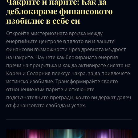
Чакрите и парите: Как да
деблокираме финансовото
изобилие в себе си
Откройте мистериозната връзка между
енергийните центрове в тялото ви и вашите
финансови възможности чрез древната мъдрост
на чакрите. Научете как блокираната енергия
пречи на процъпъка и как да активирате силата на
Корен и Соларния плексус чакра, за да привлечете
истинско изобилие. Трансформирайте своето
отношение към парите и отключете
подсъзнателните преграды, които ви держат далеч
от финансовата свобода и успех.