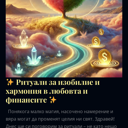
Ритуали за изобилие и
хармония в любовта и
финансите
Понякога малко магия, насочено намерение и
вяра могат да променят целия ни свят. Здравей!
Днес ще си поговорим за ритуали – не като нещо