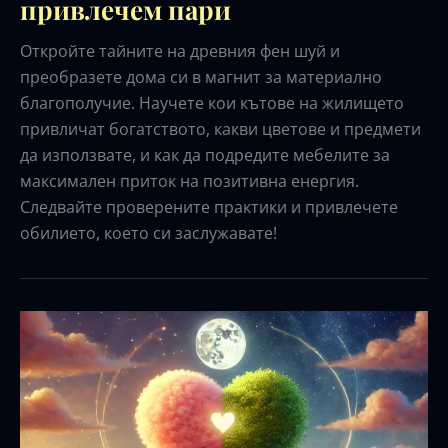
привлечем пари
Откройте тайните на древния фен шуй и
преобразете дома си в магнит за материално
благополучие. Научете кои кътове на жилището
привличат богатството, какви цветове и предмети
да използвате, и как да подредите мебелите за
максимален приток на позитивна енергия.
Следвайте проверените практики и привлечете
обилието, което си заслужавате!