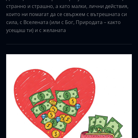
странно и страшно, а като малки, лични действия,
които ни помагат да се свържем с вътрешната си
сила, с Вселената (или с Бог, Природата – както
усещаш ти) и с желаната