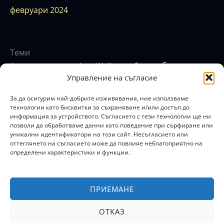
февруари 2024
Теми
бюджет
аура
Финансова карма
Фън Шуй
баланс
енергия
Управление на съгласие
езотерика
вибрация
егоизъм
закон
емоции
зодиак
изобилие
здраве
за привличане
зодия
За да осигурим най-добрите изживявания, ние използваме
кариера
креативност
карма
книги
концентрация
технологии като бисквитки за съхраняване и/или достъп до
информация за устройството. Съгласието с тези технологии ще ни
любов
мистика
луна
магия
мислене
музика
позволи да обработваме данни като поведение при сърфиране или
пари
нумерология
просперитет
продуктвност
уникални идентификатори на този сайт. Несъгласието или
оттеглянето на съгласието може да повлияе неблагоприятно на
психология
растеж
ритуал
рекалсация
релаксинг
определени характеристики и функции.
самоусъвършенстване
ритуали
сродна душа
стрес
успех
финанси
съвети
тайни
финансова свобода
цветове
ПРИЕМАНЕ
F
I
ОТКАЗ
a
n