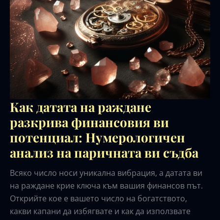
Как датата на раждане
разкрива финансовия ви
потенциал: Нумерологичен
анализ на паричната ви съдба
Всяко число носи уникална вибрация, а датата ви
на раждане крие ключа към вашия финансов път.
Открийте кое е вашето число на богатството,
какви капани да избягвате и как да използвате