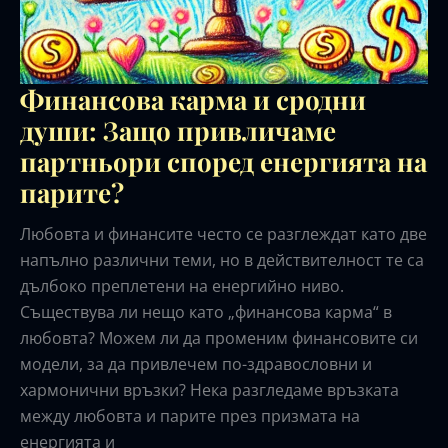
Финансова карма и сродни
души: Защо привличаме
партньори според енергията на
парите?
Любовта и финансите често се разглеждат като две
напълно различни теми, но в действителност те са
дълбоко преплетени на енергийно ниво.
Съществува ли нещо като „финансова карма“ в
любовта? Можем ли да променим финансовите си
модели, за да привлечем по-здравословни и
хармонични връзки? Нека разгледаме връзката
между любовта и парите през призмата на
енергията и