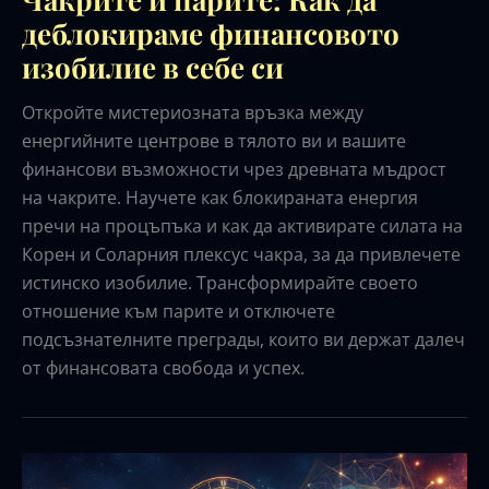
деблокираме финансовото
изобилие в себе си
Откройте мистериозната връзка между
енергийните центрове в тялото ви и вашите
финансови възможности чрез древната мъдрост
на чакрите. Научете как блокираната енергия
пречи на процъпъка и как да активирате силата на
Корен и Соларния плексус чакра, за да привлечете
истинско изобилие. Трансформирайте своето
отношение към парите и отключете
подсъзнателните преграды, които ви держат далеч
от финансовата свобода и успех.