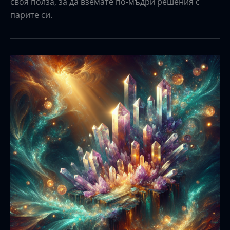
своя полза, за да вземате по-мъдри решения с
парите си.