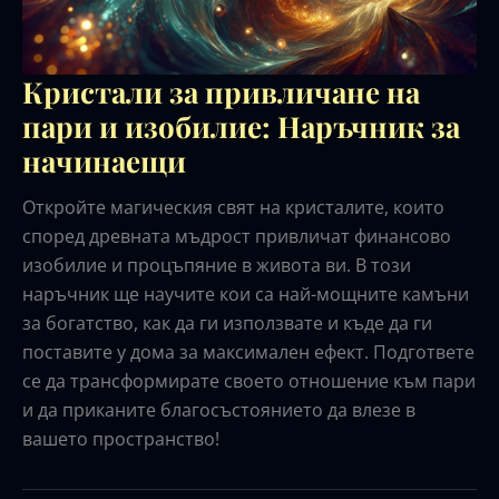
Кристали за привличане на
пари и изобилие: Наръчник за
начинаещи
Откройте магическия свят на кристалите, които
според древната мъдрост привличат финансово
изобилие и процъпяние в живота ви. В този
наръчник ще научите кои са най-мощните камъни
за богатство, как да ги използвате и къде да ги
поставите у дома за максимален ефект. Подгответе
се да трансформирате своето отношение към пари
и да приканите благосъстоянието да влезе в
вашето пространство!