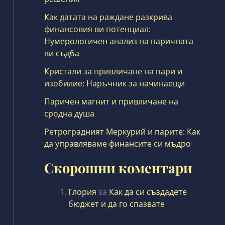
Как датата на раждане разкрива
финансовия ви потенциал:
Нумерологичен анализ на паричната
ви съдба
Кристали за привличане на пари и
изобилие: Наръчник за начинаещи
Паричен магнит и привличане на
сродна душа
Ретроградният Меркурий и парите: Как
да управляваме финансите си мъдро
Скорошни коментари
Глория
за
Как да си създадете
бюджет и да го спазвате