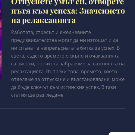
Отпуснете умът си, отворете
пътя към успеха: Значението
на релаксацията
Работата, стресът и ежедневните
предизвикателства могат да ни изтощат и да
ни спънат в непрекъснатата битка за успех. В
света, където времето е скъпо и очакванията
са високи, понякога забравяме за важността на
релаксацията. Въпреки това, времето, което
отделяме за отпускане и възстановяване, може
да бъде ключът към истинския успех. В тази
статия ще разгледаме