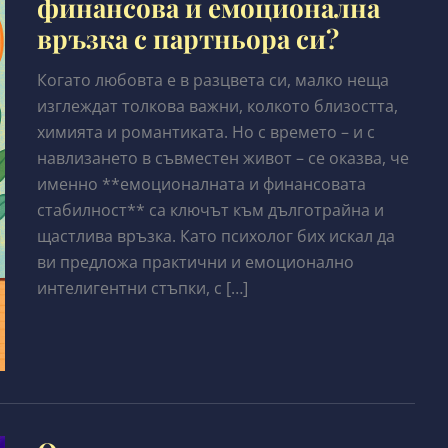
финансова и емоционална
връзка с партньора си?
Когато любовта е в разцвета си, малко неща
изглеждат толкова важни, колкото близостта,
химията и романтиката. Но с времето – и с
навлизането в съвместен живот – се оказва, че
именно **емоционалната и финансовата
стабилност** са ключът към дълготрайна и
щастлива връзка. Като психолог бих искал да
ви предложа практични и емоционално
интелигентни стъпки, с […]